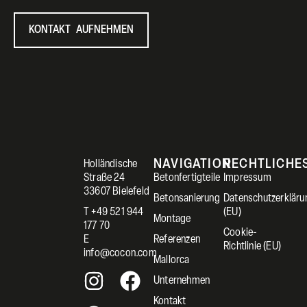
KONTAKT AUFNEHMEN
NAVIGATION
RECHTLICHE
Holländische
Straße 24
Betonfertigteile
Impressum
33607 Bielefeld
Betonsanierung
Datenschutzerkläru
T +49 521 944
(EU)
Montage
177 70
Cookie-
E
Referenzen
Richtlinie (EU)
info@cocon.com
Mallorca
Unternehmen
Kontakt