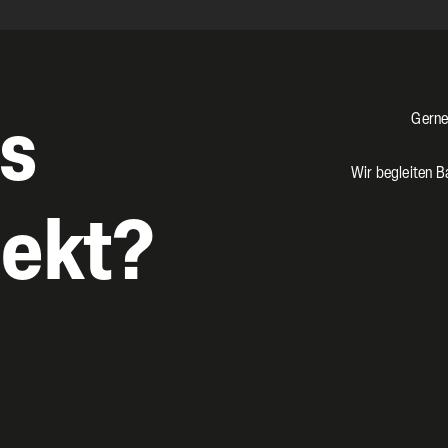
Gerne
as
Wir begleiten B
jekt?