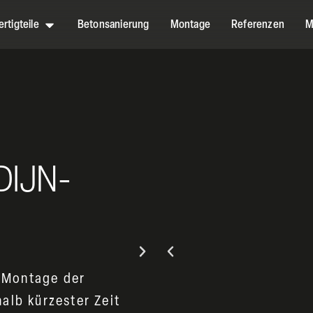
rtigteile
Betonsanierung
Montage
Referenzen
M
DIJN-
r Montage der
alb kürzester Zeit