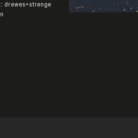
r: drewes+strenge
nn