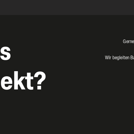
Gerne
as
Wir begleiten B
jekt?