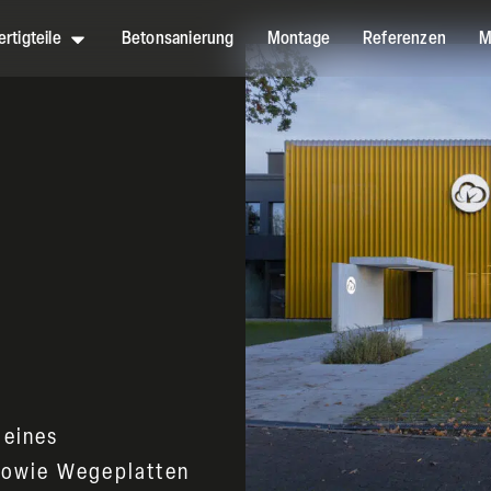
rtigteile
Betonsanierung
Montage
Referenzen
M
H
 eines
 sowie Wegeplatten