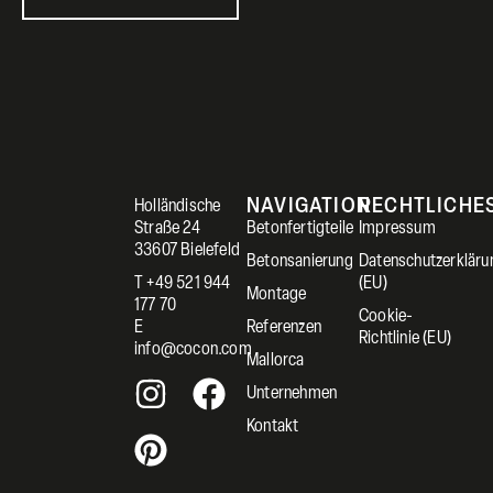
NAVIGATION
RECHTLICHE
Holländische
Straße 24
Betonfertigteile
Impressum
33607 Bielefeld
Betonsanierung
Datenschutzerkläru
T +49 521 944
(EU)
Montage
177 70
Cookie-
E
Referenzen
Richtlinie (EU)
info@cocon.com
Mallorca
Unternehmen
Kontakt