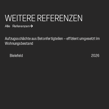
WEITERE REFERENZEN
Alle Referenzen
Aufzugsschächte aus Betonfertigteilen – effizient umgesetzt im
Vor
Wohnungsbestand
For
Bielefeld
2026